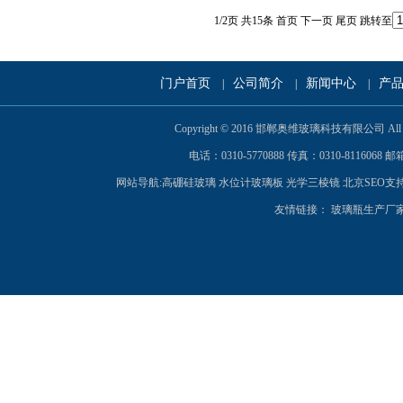
1/2页 共15条
首页
下一页
尾页
跳转至
门户首页
公司简介
新闻中心
产
|
|
|
Copyright © 2016 邯郸奥维玻璃科技有限公司 A
电话：0310-5770888 传真：0310-8116068 邮箱
网站导航:
高硼硅玻璃
水位计玻璃板
光学三棱镜
北京SEO
支
友情链接：
玻璃瓶生产厂