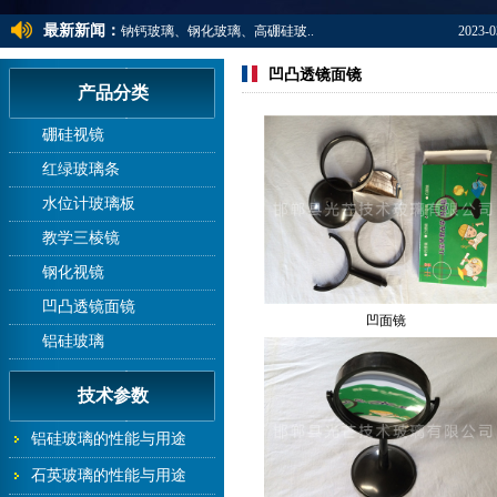
最新新闻：
钠钙玻璃、钢化玻璃、高硼硅玻..
2023-0
常用水位计玻璃板的规格尺寸及..
2023-0
凹凸透镜面镜
产品分类
钠钙玻璃、钢化玻璃、高硼硅玻..
2023-0
硼硅视镜
红绿玻璃条
水位计玻璃板
教学三棱镜
钢化视镜
凹凸透镜面镜
凹面镜
铝硅玻璃
技术参数
铝硅玻璃的性能与用途
石英玻璃的性能与用途