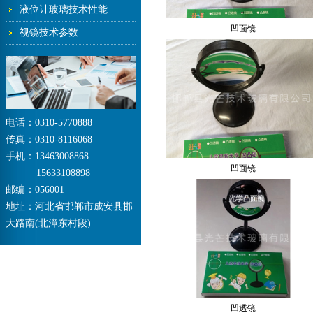
液位计玻璃技术性能
凹面镜
视镜技术参数
电话：0310-5770888
传真：0310-8116068
手机：13463008868
凹面镜
15633108898
邮编：056001
地址：河北省邯郸市成安县邯
大路南(北漳东村段)
凹透镜