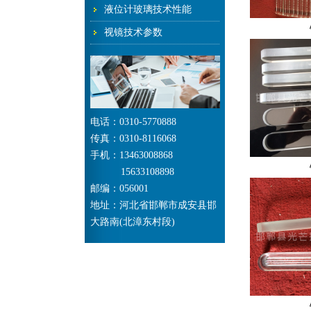
液位计玻璃技术性能
视镜技术参数
电话：0310-5770888
传真：0310-8116068
手机：13463008868
15633108898
邮编：056001
地址：河北省邯郸市成安县邯
大路南(北漳东村段)